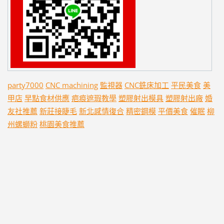
party7000
CNC machining
監視器
CNC銑床加工
平民美食
美
甲店
早點食材供應
疤痕遮瑕教學
塑膠射出模具
塑膠射出廠
婚
友社推薦
新莊接睫毛
新北感情復合
精密鋼模
平價美食
催眠
柳
州螺螄粉
桃園美食推薦