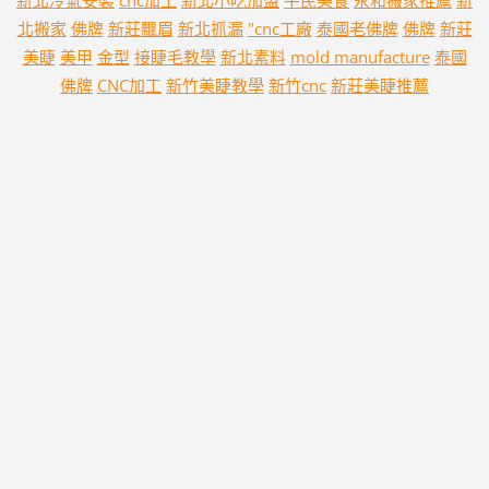
新北冷氣安裝
cnc加工
新北小吃加盟
平民美食
永和搬家推薦
新
北搬家
佛牌
新莊飄眉
新北抓漏
"cnc工廠
泰國老佛牌
佛牌
新莊
美睫
美甲
金型
接睫毛教學
新北素料
mold manufacture
泰國
佛牌
CNC加工
新竹美睫教學
新竹cnc
新莊美睫推薦