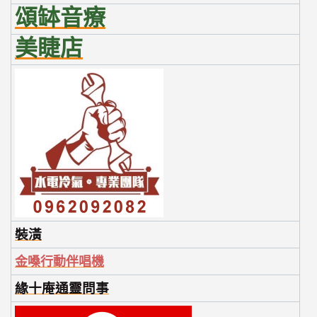
頌缽音療
美睫店
裝潢
金嗓行動伴唱機
緣十庵通靈問事