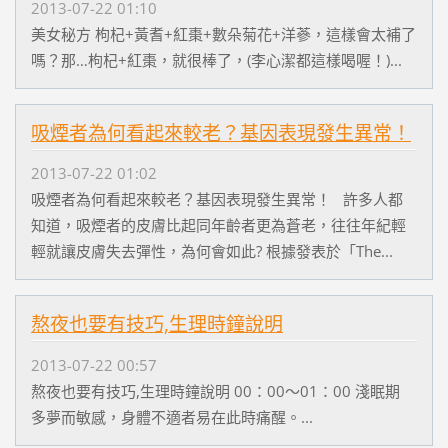
2013-07-22 01:10
美女秘方 枸杞+黃耆+紅棗+數朵菊花+洋蔘，這樣會太補了
嗎？那…枸杞+紅棗，就很棒了，(李心潔都這樣喝喔！)...
吸煙者為何看起來較老？基因表現發生異常！
2013-07-22 01:02
吸煙者為何看起來較老？基因表現發生異常！ 許多人都
知道，吸煙者的皮膚比起同年齡者更為蒼老，往往年紀輕
輕就讓皮膚失去彈性，為何會如此? 根據發表於「The...
熬夜也要有技巧,生理時鐘說明
2013-07-22 00:57
熬夜也要有技巧,生理時鐘說明 00：00～01：00 淺眠期
多夢而敏感，身體不適者易在此時痛醒。...