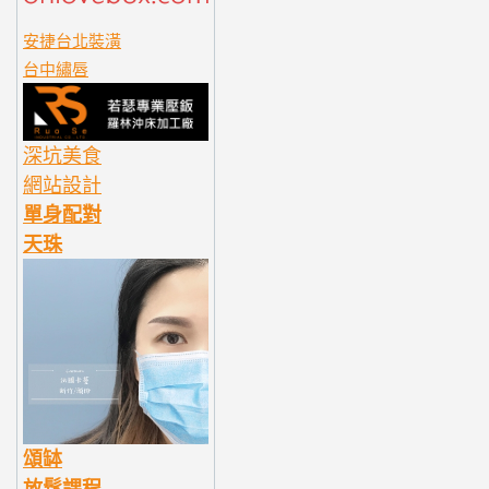
安捷台北裝潢
台中繡唇
深坑美食
網站設計
單身配對
天珠
頌缽
放鬆課程