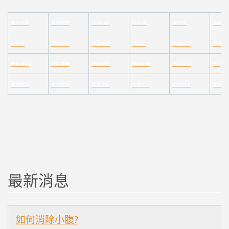
新莊除毛
美睫教學
深坑小吃
打擊樂
婚友社
頌缽課
太歲燈
精密射出
霧眉教學
桃花運
紋繡教學
頌缽證
新竹霧眉
新莊美睫
單身聯誼
感情和合
冷氣安裝
cnc
霧眉教學
中和搬家
霧眉課程
金屬加工
塑膠射出
螺螄粉
最新消息
如何消除小腹?