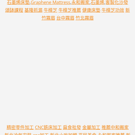
石墨烯床墊
,
Graphene Mattress
,
永和搬家
,
石墨烯
,
客製化沙發
頌缽課程
基隆抓漏
牛樟芝
牛樟芝推薦
健康床墊
牛樟芝功效
新
竹霧眉
台中霧眉
竹北霧眉
精密零件加工
CNC銑床加工
扁食批發
金屬加工
推薦中和搬家