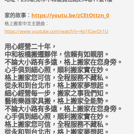
家的故事︰
https://youtu.be/zCEtOttzn_0
格上搬家中文主題曲︰
https://www.youtube.com/watch?v=4p1lCwrDr1U
用心經營二十年，
中和板橋搬遷夥伴，信賴有如親朋。
不論大小路有多遠，格上搬家在您身旁。
心手俱到細心照，順利搬家實在妙。
格上搬家您可信，全程服務不藏私。
從永和到台北市，格上搬家夢想起。
細心經營每一步，搬家之事我們知。
藝術樂器家具搬，格上搬家全能勢。
不論大小路有多遠，格上搬家在您身旁。
心手俱到細心照，順利搬家實在妙。
格上搬家您可信，全程服務不藏私。
從永和到台北市，格上搬家夢想起。