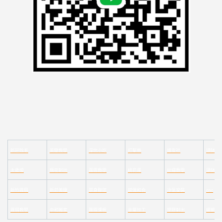
新莊除毛
美睫教學
深坑小吃
打擊樂
婚友社
頌缽課
太歲燈
精密射出
霧眉教學
桃花運
紋繡教學
頌缽證
新竹霧眉
新莊美睫
單身聯誼
感情和合
冷氣安裝
cnc
霧眉教學
中和搬家
霧眉課程
金屬加工
塑膠射出
螺螄粉