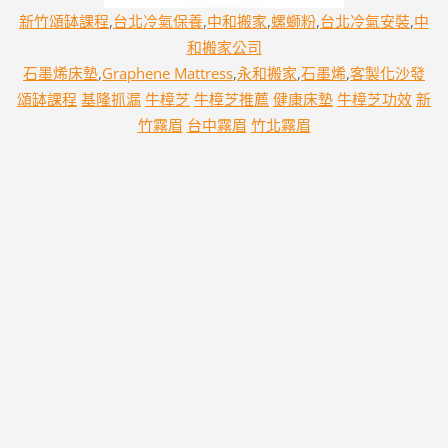
新竹頌缽課程
,
台北冷氣保養
,
中和搬家
,
螺螄粉
,
台北冷氣安裝
,
中
和搬家公司
石墨烯床墊
,
Graphene Mattress
,
永和搬家
,
石墨烯
,
客製化沙發
頌缽課程
基隆抓漏
牛樟芝
牛樟芝推薦
健康床墊
牛樟芝功效
新
竹霧眉
台中霧眉
竹北霧眉