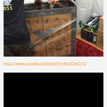
https://www.youtube.com/watch?v=4p1lCwrDr1U