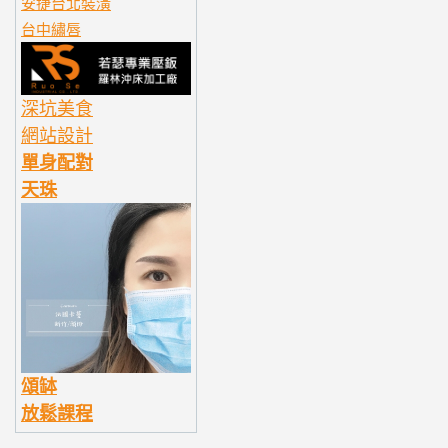
安捷台北裝潢
台中繡唇
深坑美食
網站設計
單身配對
天珠
頌缽
放鬆課程