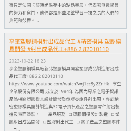
事只是法國卡蔓時尚學苑中的點點星辰，代表著無數學員
的努力和奮鬥，他們都是那些渴望學習一技之長的人們的
典範和鼓舞。...
享奎塑膠鋼模射出成品代工 #精密模具 塑膠模
具開發 #射出成品代工+886 2 82010110
2023-10-22 18:23
享奎塑膠鋼模具廠新北塑膠模具開發塑膠成品製造射出成
品代工廠+886 2 82010110
https://www.youtube.com/watch?v=j1cc8y2ZnHk 享奎
企業股份有限公司 成立於1984年 為國內專業之電子資訊
產品相關塑膠模具設計開發暨塑膠零組件射出廠。專於精
密塑膠模具設計製造與3C電子資訊產品之塑膠零件射出製
造及表面塗裝。 產品服務 □ 塑膠鋼模設計製造 □ 塑
膠射出成品開發 □ 塑膠射出代工 □ 電子產品之塑膠零件
□...