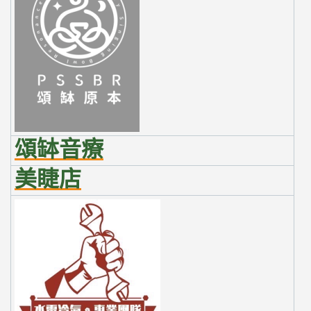
頌缽音療
美睫店