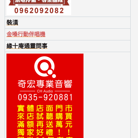
裝潢
金嗓行動伴唱機
緣十庵通靈問事