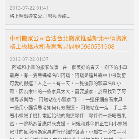
2013-07-22 01:41
格上精緻搬家公司 移動專線...
中和搬家公司合法台北搬家推薦新北平價搬家
格上板橋永和搬家常見問題0960551908
2013-07-22 01:37
阿蟻和小瓢的搬家故事 在一個美好的春天，樹下的小草
叢旁，有一隻黑螞蟻名叫阿蟻。阿蟻是這片森林中最勤奮
可愛的搬運工人之一。有一天，一隻優雅的瓢蟲名叫小
瓢，因為家中的一些家具太大，需要搬家，於是找到了阿
蟻尋求幫助。 阿蟻站在小瓢家門口，一邊仔細查看家具，
一邊用小腦袋思考如何有效搬運。 阿蟻站在一旁，手上拿
著小螞蟻手機打電話給他的搬運夥伴。夥伴們一邊喝著果
蜜，一邊熱烈答應前來支援。 阿蟻和夥伴們正在用小螞蟻
尺寸的氣泡棉為家具進行仔細的包裝，小瓢在一旁拍手叫