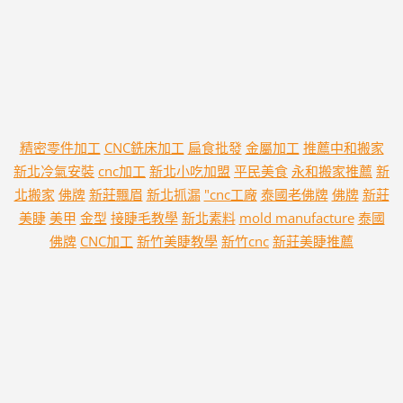
精密零件加工
CNC銑床加工
扁食批發
金屬加工
推薦中和搬家
新北冷氣安裝
cnc加工
新北小吃加盟
平民美食
永和搬家推薦
新
北搬家
佛牌
新莊飄眉
新北抓漏
"cnc工廠
泰國老佛牌
佛牌
新莊
美睫
美甲
金型
接睫毛教學
新北素料
mold manufacture
泰國
佛牌
CNC加工
新竹美睫教學
新竹cnc
新莊美睫推薦