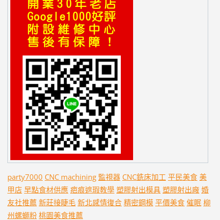
party7000
CNC machining
監視器
CNC銑床加工
平民美食
美
甲店
早點食材供應
疤痕遮瑕教學
塑膠射出模具
塑膠射出廠
婚
友社推薦
新莊接睫毛
新北感情復合
精密鋼模
平價美食
催眠
柳
州螺螄粉
桃園美食推薦