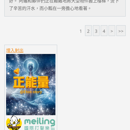
好。 阿蟻和夥伴們正在艱難地將大型物件搬上樓梯，流下
了辛苦的汗水，而小瓢在一旁擔心地看著。
1
2
3
4
>
>>
埋入射出