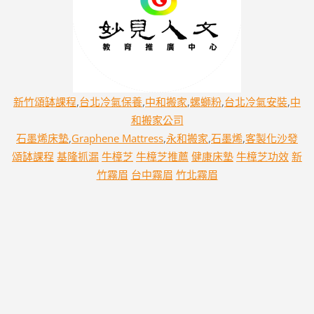
新竹頌缽課程
,
台北冷氣保養
,
中和搬家
,
螺螄粉
,
台北冷氣安裝
,
中
和搬家公司
石墨烯床墊
,
Graphene Mattress
,
永和搬家
,
石墨烯
,
客製化沙發
頌缽課程
基隆抓漏
牛樟芝
牛樟芝推薦
健康床墊
牛樟芝功效
新
竹霧眉
台中霧眉
竹北霧眉